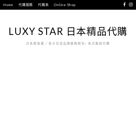
跳
Home
代購服務
代購表
Online Shop
至
主
要
LUXY STAR 日本精品代購
內
容
日系輕珠寶 / 各大百貨品牌服飾鞋包/ 各式藥妝代購