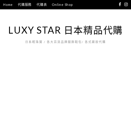
跳
Home
代購服務
代購表
Online Shop
至
主
要
LUXY STAR 日本精品代購
內
容
日系輕珠寶 / 各大百貨品牌服飾鞋包/ 各式藥妝代購